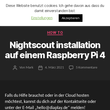
Diese Website benutzt cookies. Ich gehe davon aus dass du
Toastbrot.org
damit einverstanden bist.
Search
Menü
Einstellungen
Akzeptieren
Kategorien
HOW TO
Nightscout installation
auf einem Raspberry Pi 4
zu
Von
Mark
4. März 2021
5 Kommentare
Beitragsautor
Beitragsdatum
Nightsco
installati
auf
einem
Raspberr
Falls du Hilfe brauchst oder in der Cloud hosten
Pi
möchtest, kannst du dich auf der Kontaktseite oder
4
unter der E-Mail „hello@diaplay.de“ melden!