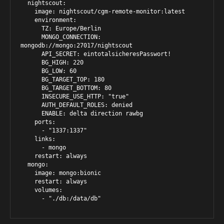
  nightscout:

    image: nightscout/cgm-remote-monitor:latest

    environment:

      TZ: Europe/Berlin

      MONGO_CONNECTION: 
mongodb://mongo:27017/nightscout

      API_SECRET: eintotalsicheresPasswort!

      BG_HIGH: 220

      BG_LOW: 60

      BG_TARGET_TOP: 180

      BG_TARGET_BOTTOM: 80

      INSECURE_USE_HTTP: "true"

      AUTH_DEFAULT_ROLES: denied

      ENABLE: delta direction rawbg

    ports:

      - "1337:1337"

    links:

      - mongo

    restart: always

  mongo:

    image: mongo:bionic

    restart: always

    volumes:

      - "./db:/data/db"