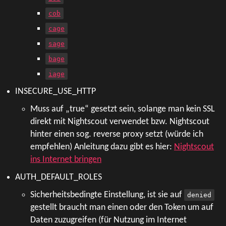
cob
cage
sage
bage
iage
INSECURE_USE_HTTP
Muss auf „true“ gesetzt sein, solange man kein SSL
direkt mit Nightscout verwendet bzw. Nightscout
hinter einen sog. reverse proxy setzt (würde ich
empfehlen) Anleitung dazu gibt es hier:
Nightscout
ins Internet bringen
AUTH_DEFAULT_ROLES
Sicherheitsbedingte Einstellung, ist sie auf
denied
gestellt braucht man einen oder den Token um auf
Daten zuzugreifen (für Nutzung im Internet