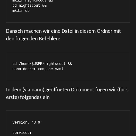
mkdir nightscout &&

cd nightscout &&

mkdir db
Danach machen wir eine Datei in diesem Ordner mit
den folgenden Befehlen:
cd /home/$USER/nightscout &&

nano docker-compose.yaml
In dem (via nano) geöffneten Dokument fügen wir (für’s
erste) folgendes ein
version: '3.9'

services:
